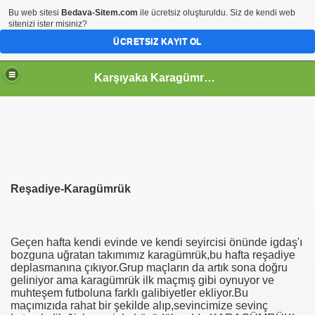
Bu web sitesi
Bedava-Sitem.com
ile ücretsiz oluşturuldu. Siz de kendi web
sitenizi ister misiniz?
ÜCRETSIZ KAYIT OL
Karşıyaka Karagümrük Kardeşliği
Reşadiye-Karagümrük
Geçen hafta kendi evinde ve kendi seyircisi önünde igdaş'ı
bozguna uğratan takımımız karagümrük,bu hafta reşadiye
deplasmanına çıkıyor.Grup maçların da artık sona doğru
geliniyor ama karagümrük ilk maçmış gibi oynuyor ve
muhteşem futboluna farklı galibiyetler ekliyor.Bu
maçımızıda rahat bir şekilde alıp,sevincimize sevinç