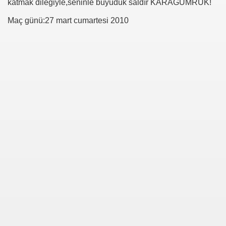
katmak dileğiyle,seninle büyüdük saldır KARAGÜMRÜK!
Maç günü:27 mart cumartesi 2010